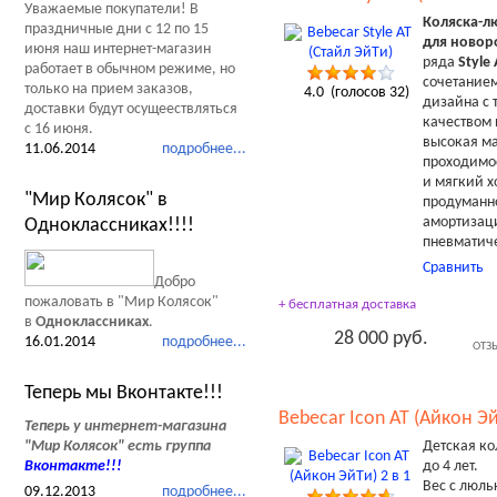
Уважаемые покупатели! В
Коляска-лю
праздничные дни с 12 по 15
для ново
июня наш интернет-магазин
ряда
Style 
работает в обычном режиме, но
сочетанием
только на прием заказов,
4.0
(голосов
32
)
дизайна с
доставки будут осущеествляться
качеством 
с 16 июня.
высокая ма
11.06.2014
подробнее...
проходимос
и мягкий х
"Мир Колясок" в
продуманн
амортизац
Одноклассниках!!!!
пневматич
Сравнить
Добро
пожаловать в "Мир Колясок"
+ бесплатная доставка
в
Одноклассниках
.
28 000 руб.
16.01.2014
подробнее...
ОТЗ
Теперь мы Вконтакте!!!
Bebecar Icon AT (Айкон Эй
Теперь у интернет-магазина
"Мир Колясок" есть группа
Детская ко
Вконтакте
!!!
до 4 лет.
Вес с люль
09.12.2013
подробнее...