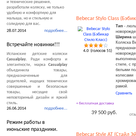
и технические решения,
разработали коляску, не только
удобную и комфортную для
Bebecar Stylo Class (Бэби
малыша, но и стильную и
солидную для вас.
Тип
- люль
28.07.2014
подробнее...
новорожде
Ширина
ша
Коляска Be
Встречайте новинки!!!
предназна
4.0
(голосов
51
)
новорожде
Испанские детские коляски
выполнена 
Casualplay.
Ради комфорта и
стиле, с п
элегантности, марка
Casualplay
белыми по
объединила товары,
колесами 
предназначенные для
хромирова
родителей, ищущих технически
рамой.
совершенные и безопасные
товары, несущие свой
Сравнить
неповторимый дизайн и яркий
стиль.
+ бесплатная доставка
26.06.2014
подробнее...
39 500 руб.
ОТЗ
Режим работы в
июньские праздники.
Bebecar Style AT (Стайл Э