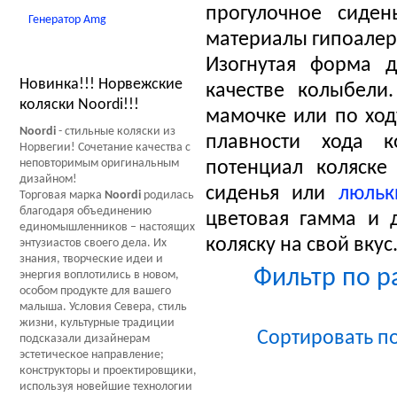
прогулочное сиден
Генератор Amg
материалы гипоалер
Новости Мир Колясок
Изогнутая форма д
Новинка!!! Норвежские
качестве колыбели
коляски Noordi!!!
мамочке или по ход
Noordi
- стильные коляски из
плавности хода к
Норвегии! Сочетание качества с
неповторимым оригинальным
потенциал коляске
дизайном!
сиденья или
люльк
Торговая марка
Noordi
родилась
благодаря объединению
цветовая гамма и 
единомышленников – настоящих
коляску на свой вкус
энтузиастов своего дела. Их
знания, творческие идеи и
Фильтр по ра
энергия воплотились в новом,
особом продукте для вашего
малыша. Условия Севера, стиль
жизни, культурные традиции
Сортировать п
подсказали дизайнерам
эстетическое направление;
конструкторы и проектировщики,
используя новейшие технологии