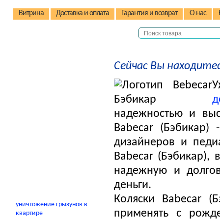
Витрина
Доставка и оплата
Гарантия и возврат
О нас
Детские коляски
Сейчас Вы находитес
Кроватки и манежи
У
Детские стульчики
д
Электромобили
надежностью и выс
Автокресла
Babecar (Бэбикар) 
Качели/качалки
дизайнеров и педи
Электрокачели
Babecar (Бэбикар),
В помощь родителям
надежную и долгов
деньги.
Коляски Babecar (
уничтожение грызунов в
применять с рожд
квартире