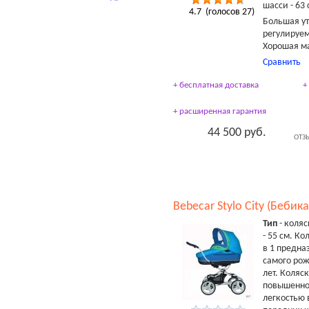
шасси - 63 
4.7
(голосов
27
)
Большая ут
регулируе
Хорошая м
Сравнить
+ бесплатная доставка
+
+ расширенная гарантия
44 500 руб.
ОТЗ
Bebecar Stylo City (Бебика
Тип
- коляс
- 55 см. Ко
в 1 предна
самого рож
лет. Коляс
повышенно
легкостью 