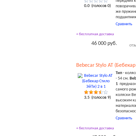
передних к
0.0
(голосов
0
)
поворачива
же пружин
подшипник
Сравнить
+ бесплатная доставка
46 000 руб.
ОТЗ
Bebecar Stylo AT (Бебекар
Тип
- коляс
- 54 см.
Beb
1
предназн
самого рож
коляски Be
3.5
(голосов
9
)
высоким ка
материало
безопаснос
Сравнить
+ бесплатная доставка