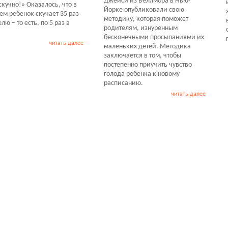
Джейси из Беллмора в Нью-
скучно!» Оказалось, что в
Йорке опубликовали свою
ем ребенок скучает 35 раз
методику, которая поможет
лю – то есть, по 5 раз в
родителям, изнуренным
бесконечными просыпаниями их
читать далее
маленьких детей. Методика
заключается в том, чтобы
постепенно приучить чувство
голода ребенка к новому
расписанию.
читать далее