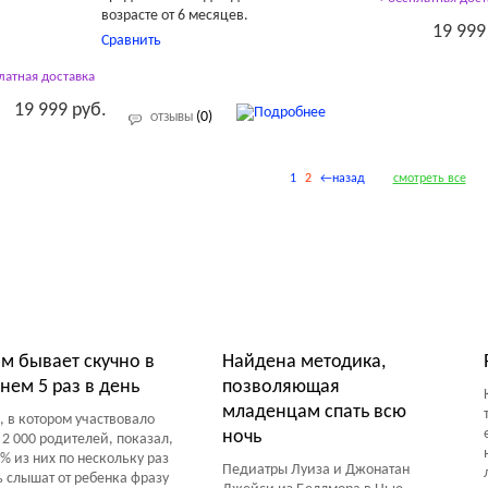
возрасте от 6 месяцев.
19 999
Сравнить
латная доставка
19 999 руб.
(0)
ОТЗЫВЫ
1
2
←назад
смотреть все
ты Обзоры Советы
м бывает скучно в
Найдена методика,
нем 5 раз в день
позволяющая
младенцам спать всю
, в котором участвовало
ночь
 2 000 родителей, показал,
0% из них по нескольку раз
Педиатры Луиза и Джонатан
ь слышат от ребенка фразу