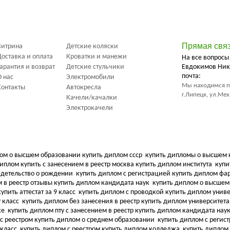
Прямая свя
Витрина
Детские коляски
Доставка и оплата
Кроватки и манежи
На все вопросы
Гарантия и возврат
Детские стульчики
Евдокимов Ник
почта:
О нас
Электромобили
Мы находимся п
Контакты
Автокресла
г.Липецк, ул.Ме
Качели/качалки
Электрокачели
ом о высшем образовании купить диплом ссср
купить дипломы о высшем 
иплом купить с занесением в реестр москва купить диплом института
купи
видетельство о рождении
купить диплом с регистрацией купить диплом ф
 в реестр отзывы купить диплом кандидата наук
купить диплом о высшем
упить аттестат за 9 класс
купить диплом с проводкой купить диплом унив
9 класс
купить диплом без занесения в реестр купить диплом университет
ке
купить диплом пту с занесением в реестр купить диплом кандидата нау
 с реестром купить диплом о среднем образовании
купить диплом с регис
 класс
купить диплом с реестром купить диплом колледжа
купить диплом 