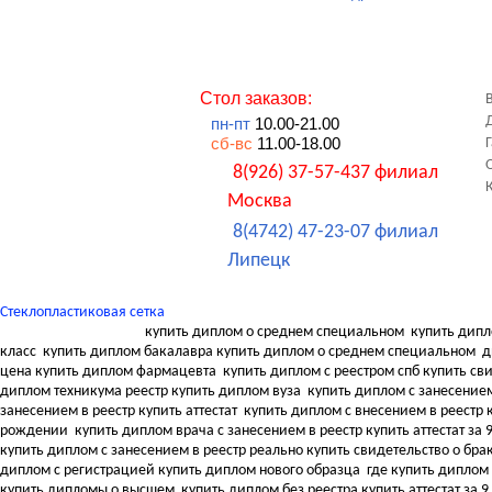
Стол заказов:
пн-пт
10.00-21.00
сб-вс
11.00-18.00
8(926) 37-57-437 филиал
Москва
8(4742) 47-23-07 филиал
Липецк
Стеклопластиковая сетка
купить диплом о среднем специальном
купить дипл
класс
купить диплом бакалавра купить диплом о среднем специальном
д
цена купить диплом фармацевта
купить диплом с реестром спб купить с
диплом техникума реестр купить диплом вуза
купить диплом с занесением
занесением в реестр купить аттестат
купить диплом с внесением в реестр к
рождении
купить диплом врача с занесением в реестр купить аттестат за 
купить диплом с занесением в реестр реально купить свидетельство о бра
диплом с регистрацией купить диплом нового образца
где купить диплом
купить дипломы о высшем
купить диплом без реестра купить аттестат за 9