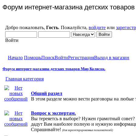
Форум интернет-магазина детских товаров
Добро пожаловать,
Гость
. Пожалуйста,
войдите
или
зарегист
Войти
Начало
Помощь
Поиск
Войти
Регистрация
Выход в магазин
Форум интернет-магазина детских товаров Мир Колясок.
Главная категория
Общий раздел
В этом разделе можно вести разговоры на любые 
Вопрос к экспертам.
Вы тереяетсь в выборе? Нужен грамотный совет?
дадут Вам наиболее полную и нужную информаци
Спрашивайте!
(для зарегестрированных пользователей)