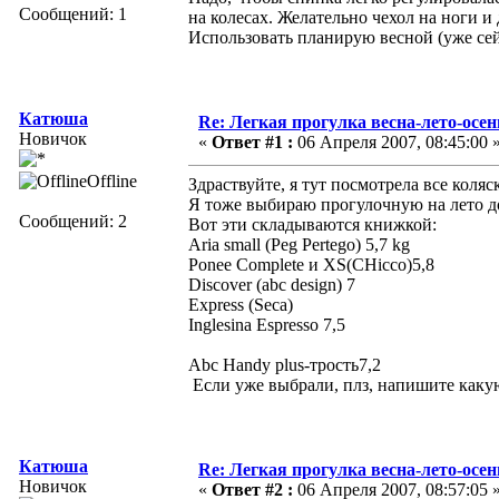
Сообщений: 1
на колесах. Желательно чехол на ноги и
Использовать планирую весной (уже сей
Катюша
Re: Легкая прогулка весна-лето-осен
Новичок
«
Ответ #1 :
06 Апреля 2007, 08:45:00 
Offline
Здраствуйте, я тут посмотрела все коляс
Я тоже выбираю прогулочную на лето до 
Сообщений: 2
Вот эти складываются книжкой:
Aria small (Peg Pertego) 5,7 kg
Ponee Complete и XS(CHicco)5,8
Discover (abc design) 7
Express (Seca)
Inglesina Espresso 7,5
Abc Handy plus-трость7,2
Если уже выбрали, плз, напишите каку
Катюша
Re: Легкая прогулка весна-лето-осен
Новичок
«
Ответ #2 :
06 Апреля 2007, 08:57:05 