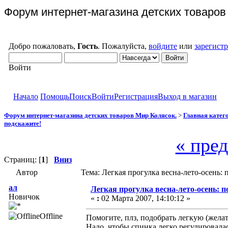
Форум интернет-магазина детских товаров
Добро пожаловать,
Гость
. Пожалуйста,
войдите
или
зарегист
Войти
Начало
Помощь
Поиск
Войти
Регистрация
Выход в магазин
Форум интернет-магазина детских товаров Мир Колясок.
>
Главная катег
подскажите!
« пре
Страниц: [
1
]
Вниз
Автор
Тема: Легкая прогулка весна-лето-осень:
ал
Легкая прогулка весна-лето-осень: п
Новичок
«
:
02 Марта 2007, 14:10:12 »
Offline
Помогите, плз, подобрать легкую (желат
Надо, чтобы спинка легко регулировала