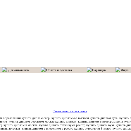
Для оптовиков
Оплата и доставка
Партнеры
Инфо
Стеклопластиковая сетка
м образовании купить диплом ссср
купить дипломы о высшем купить диплом вуза
купить д
титута
купить диплом реестром москве купить диплом
купить диплом с реестром цена купи
тр купить диплом в москве
куплю диплом техникума реестр купить диплом вуза
купить дип
упить аттестат
купить диплом с внесением в реестр купить аттестат за 9 класс
купить дипло