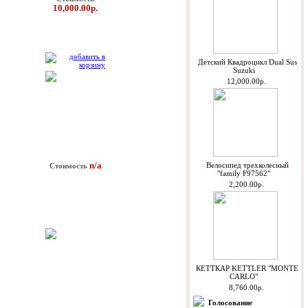
10,000.00р.
Детский Квадроцикл Dual Sus
Suzuki
12,000.00р.
n/a
Велосипед трехколесный
Стоимость
"family F97562"
2,200.00р.
КЕТТКАР KETTLER "MONTE
CARLO"
8,760.00р.
Голосование