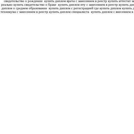
свидетельство о рождении
купить диплом врача с занесением в реестр купить аттестат з
реально купить свидетельство о браке
купить диплом пту с занесением в реестр купить ди
диплом о среднем образовании
купить диплом с регистрацией где купить диплом
купить 
техникума с занесением в реестр купить диплом специалиста
купить диплом с внесением в 