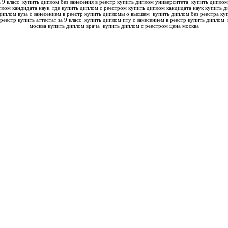
а 9 класс
купить диплом без занесения в реестр купить диплом университета
купить диплом
плом кандидата наук
где купить диплом с реестром купить диплом кандидата наук
купить д
диплом вуза с занесением в реестр купить дипломы о высшем
купить диплом без реестра куп
реестр купить аттестат за 9 класс
купить диплом пту с занесением в реестр купить диплом
москва купить диплом врача
купить диплом с реестром цена москва