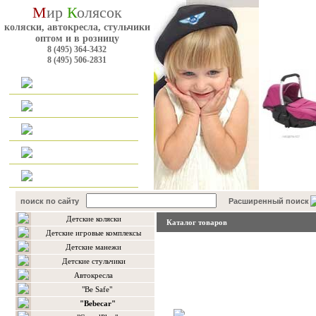
М
ир
К
олясок
коляски, автокресла, стульчики
оптом и в розницу
8 (495) 364-3432
8 (495) 506-2831
Главная
Каталог
Оплата и доставка
Для оптовиков
Контакты
поиск по сайту
Расширенный поиск
Детские коляски
Каталог товаров
Детские игровые комплексы
Детские манежи
Детские стульчики
Автокресла
"Be Safe"
"Bebecar"