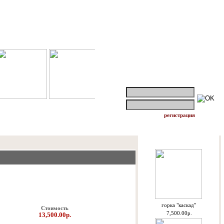
логин:
пароль:
регистрация
Спецпредложения
горкa "каскад"
Стоимость
7,500.00р.
13,500.00р.