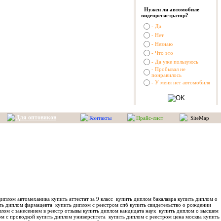
Нужен ли автомобиле
видеорегистратор?
- Да
- Нет
- Незнаю
- Что это
- Да уже пользуюсь
- Пробывал не
понравилось
- У меня нет автомобиля
Для оптовиков
Контакты
Прайс-лист
SiteMap
иплом автомеханика купить аттестат за 9 класс
купить диплом бакалавра купить диплом о
ть диплом фармацевта
купить диплом с реестром спб купить свидетельство о рождении
лом с занесением в реестр отзывы купить диплом кандидата наук
купить диплом о высшем
м с проводкой купить диплом университета
купить диплом с реестром цена москва купить