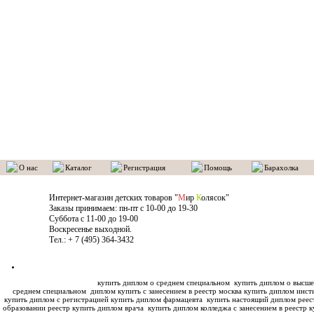
О нас
Каталог
Регистрация
Помощь
Барахолка
Интернет-магазин детских товаров "
М
ир
К
олясок"
Заказы принимаем: пн-пт с 10-00 до 19-30
Суббота с 11-00 до 19-00
Воскресенье выходной.
Тел.: + 7 (495) 364-3432
купить диплом о среднем специальном
купить диплом о высше
среднем специальном
диплом купить с занесением в реестр москва купить диплом инс
купить диплом с регистрацией купить диплом фармацевта
купить настоящий диплом реес
образовании реестр купить диплом врача
купить диплом колледжа с занесением в реестр к