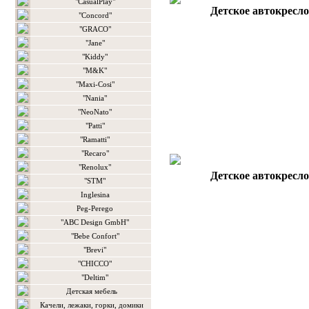
"CasualPlay"
Детское автокресло
"Concord"
"GRACO"
"Jane"
"Kiddy"
"M&K"
"Maxi-Cosi"
"Nania"
"NeoNato"
"Patti"
"Ramatti"
"Recaro"
"Renolux"
Детское автокресл
"STM"
Inglesina
Peg-Perego
"ABC Design GmbH"
"Bebe Confort"
"Brevi"
"CHICCO"
"Deltim"
Детская мебель
Качели, лежаки, горки, домики