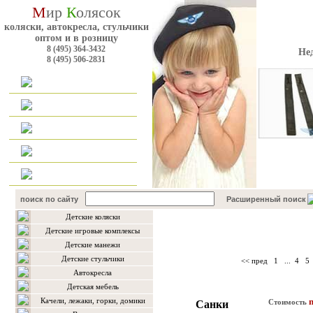
М
ир
К
олясок
коляски, автокресла, стульчики
оптом и в розницу
8 (495) 364-3432
Не
8 (495) 506-2831
Главная
Каталог
Оплата и доставка
Для оптовиков
Контакты
поиск по сайту
Расширенный поиск
Детские коляски
Каталог товаров
Детские игровые комплексы
Детские манежи
Детские стульчики
<< пред
1
...
4
5
Автокресла
Детская мебель
Качели, лежаки, горки, домики
n
Стоимость
Cанки