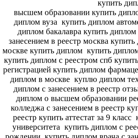
купить дип
высшем образовании купить дипл
диплом вуза
купить диплом автоме
диплом бакалавра купить диплом
занесением в реестр москва купить
москве купить диплом
купить диплом
купить диплом с реестром спб купит
регистрацией купить диплом фармац
диплом в москве
куплю диплом тех
диплом с занесением в реестр отз
диплом о высшем образовании ре
колледжа с занесением в реестр ку
реестр купить аттестат за 9 класс
к
университета
купить диплом с рее
рождении
купить диплом врача с зан