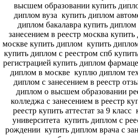
высшем образовании купить дипл
диплом вуза
купить диплом автоме
диплом бакалавра купить диплом
занесением в реестр москва купить
москве купить диплом
купить диплом
купить диплом с реестром спб купит
регистрацией купить диплом фармац
диплом в москве
куплю диплом тех
диплом с занесением в реестр отз
диплом о высшем образовании ре
колледжа с занесением в реестр ку
реестр купить аттестат за 9 класс
к
университета
купить диплом с рее
рождении
купить диплом врача с зан