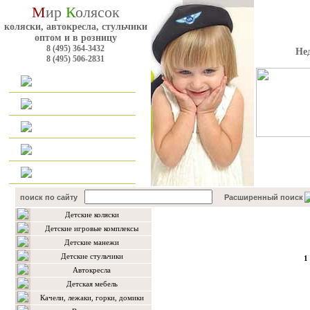
М
ир
К
олясок
коляски, автокресла, стульчики
оптом и в розницу
8 (495) 364-3432
Не
8 (495) 506-2831
Главная
Каталог
Оплата и доставка
Для оптовиков
Контакты
поиск по сайту
Расширенный поиск
Детские коляски
Каталог товаров
Детские игровые комплексы
Детские манежи
Детские стульчики
1
Автокресла
Детская мебель
Качели, лежаки, горки, домики