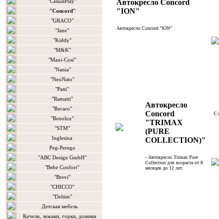
"CasualPlay"
Автокресло Concord
"ION"
"Concord"
"GRACO"
Автокресло Concord "ION"
"Jane"
"Kiddy"
"M&K"
"Maxi-Cosi"
"Nania"
"NeoNato"
"Patti"
"Ramatti"
Автокресло
"Recaro"
Concord
С
"Renolux"
"TRIMAX
"STM"
(PURE
Inglesina
COLLECTION)"
Peg-Perego
"ABC Design GmbH"
- Автокресло Trimax Pure
Collection для возраста от 8
"Bebe Confort"
месяцев до 12 лет.
"Brevi"
"CHICCO"
"Deltim"
Детская мебель
Качели, лежаки, горки, домики