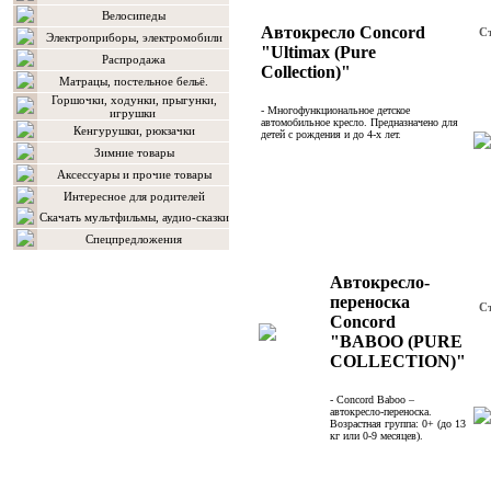
Велосипеды
Автокресло Concord
С
Электроприборы, электромобили
"Ultimax (Pure
Распродажа
Collection)"
Матрацы, постельное бельё.
Горшочки, ходунки, прыгунки,
- Многофункциональное детское
игрушки
автомобильное кресло. Предназначено для
Кенгурушки, рюкзачки
детей с рождения и до 4-х лет.
Зимние товары
Аксессуары и прочие товары
Интересное для родителей
Скачать мультфильмы, аудио-сказки
Спецпредложения
Автокресло-
переноска
С
Concord
"BABOO (PURE
COLLECTION)"
- Concord Baboo –
автокресло-переноска.
Возрастная группа: 0+ (до 13
кг или 0-9 месяцев).