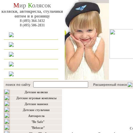
М
ир
К
олясок
коляски, автокресла, стульчики
оптом и в розницу
8 (495) 364-3432
8 (495) 506-2831
Главная
Каталог
Оплата и доставка
Для оптовиков
Контакты
поиск по сайту
Расширенный поиск
Детские коляски
Каталог товаров
Детские игровые комплексы
Детские манежи
Детские стульчики
Автокресла
"Be Safe"
"Bebecar"
С