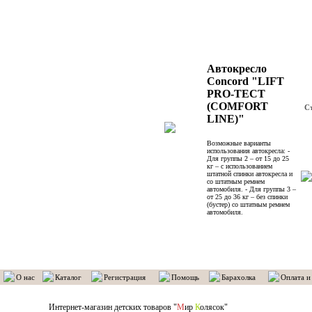
Автокресло
Concord "LIFT
PRO-TECT
(COMFORT
С
LINE)"
Возможные варианты
использования автокресла: -
Для группы 2 – от 15 до 25
кг – с использованием
штатной спинки автокресла и
со штатным ремнем
автомобиля. - Для группы 3 –
от 25 до 36 кг – без спинки
(бустер) со штатным ремнем
автомобиля.
О нас
Каталог
Регистрация
Помощь
Барахолка
Оплата и
Интернет-магазин детских товаров "
М
ир
К
олясок"