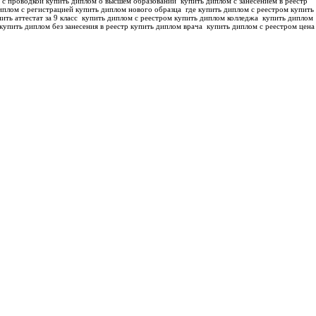
 с проводкой купить диплом о высшем образовании
купить диплом с занесением в реестр
иплом с регистрацией купить диплом нового образца
где купить диплом с реестром купить
ить аттестат за 9 класс
купить диплом с реестром купить диплом колледжа
купить диплом
купить диплом без занесения в реестр купить диплом врача
купить диплом с реестром цена