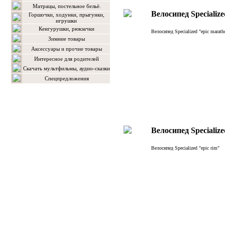
Матрацы, постельное бельё.
Велосипед Specialize
Горшочки, ходунки, прыгунки,
игрушки
Кенгурушки, рюкзачки
Велосипед Specialized "epic marath
Зимние товары
Аксессуары и прочие товары
Интересное для родителей
Скачать мультфильмы, аудио-сказки
Спецпредложения
Велосипед Specialize
Велосипед Specialized "epic rim"