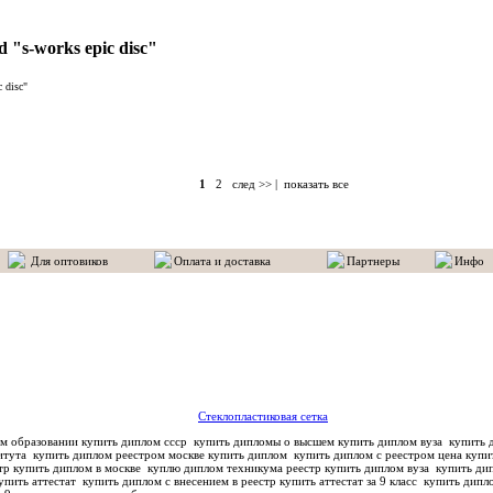
d "s-works epic disc"
 disc"
1
2
след >>
|
показать все
Для оптовиков
Оплата и доставка
Партнеры
Инфо
Стеклопластиковая сетка
м образовании купить диплом ссср
купить дипломы о высшем купить диплом вуза
купить д
титута
купить диплом реестром москве купить диплом
купить диплом с реестром цена купи
тр купить диплом в москве
куплю диплом техникума реестр купить диплом вуза
купить дип
упить аттестат
купить диплом с внесением в реестр купить аттестат за 9 класс
купить дипло