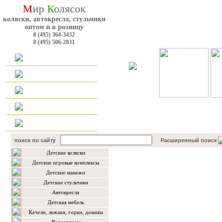
М
ир
К
олясок
коляски, автокресла, стульчики
оптом и в розницу
8 (495) 364-3432
8 (495) 506-2831
Главная
Каталог
Оплата и доставка
Для оптовиков
Контакты
поиск по сайту
Расширенный поиск
Детские коляски
Каталог товаров
Детские игровые комплексы
Детские манежи
Детские стульчики
Автокресла
Детская мебель
Качели, лежаки, горки, домики