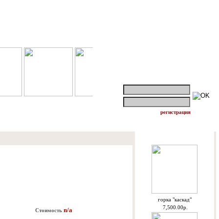
логин:
пароль:
регистрация
Спецпредложения
горкa "каскад"
7,500.00р.
n/a
Стоимость