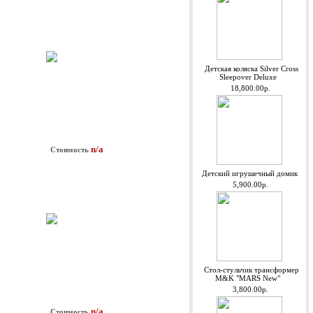
Детская коляска Silver Cross
Sleepover Deluxe
18,800.00р.
n/a
Стоимость
Детский игрушечный домик
5,900.00р.
Стол-стульчик трансформер
M&K "MARS New"
3,800.00р.
n/a
Стоимость