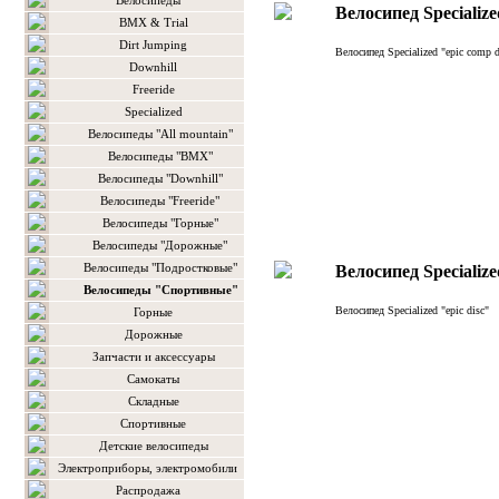
Велосипеды
Велосипед Specialize
BMX & Trial
Dirt Jumping
Велосипед Specialized "epic comp d
Downhill
Freeride
Specialized
Велосипеды "All mountain"
Велосипеды "BMX"
Велосипеды "Downhill"
Велосипеды "Freeride"
Велосипеды "Горные"
Велосипеды "Дорожные"
Велосипеды "Подростковые"
Велосипед Specialize
Велосипеды "Спортивные"
Велосипед Specialized "epic disc"
Горные
Дорожные
Запчасти и аксессуары
Самокаты
Складные
Спортивные
Детские велосипеды
Электроприборы, электромобили
Распродажа