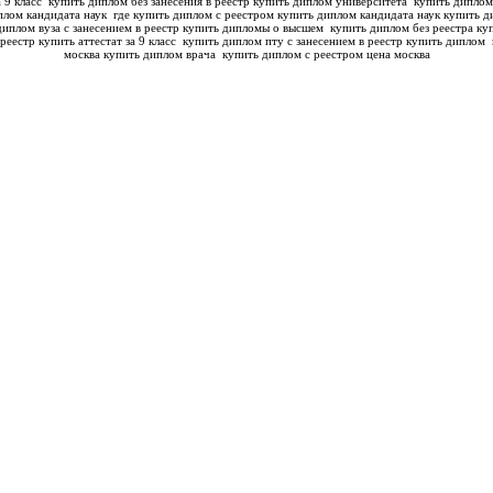
а 9 класс
купить диплом без занесения в реестр купить диплом университета
купить диплом
плом кандидата наук
где купить диплом с реестром купить диплом кандидата наук
купить д
диплом вуза с занесением в реестр купить дипломы о высшем
купить диплом без реестра куп
реестр купить аттестат за 9 класс
купить диплом пту с занесением в реестр купить диплом
москва купить диплом врача
купить диплом с реестром цена москва