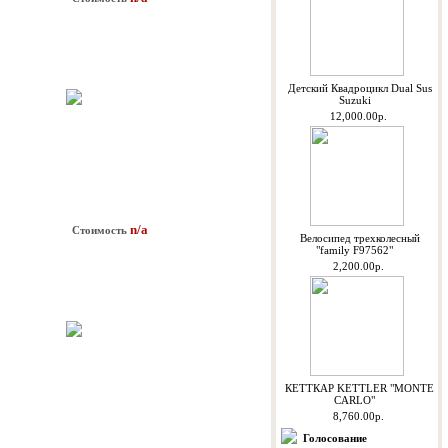
Детский Квадроцикл Dual Sus
Suzuki
12,000.00р.
n/a
Стоимость
Велосипед трехколесный
"family F97562"
2,200.00р.
КЕТТКАР KETTLER "MONTE
CARLO"
8,760.00р.
Голосование