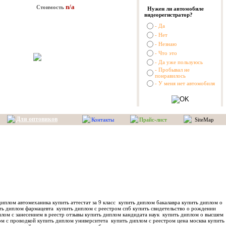
n/a
Стоимость
Нужен ли автомобиле
видеорегистратор?
- Да
- Нет
- Незнаю
- Что это
- Да уже пользуюсь
- Пробывал не
понравилось
- У меня нет автомобиля
Для оптовиков
Контакты
Прайс-лист
SiteMap
иплом автомеханика купить аттестат за 9 класс
купить диплом бакалавра купить диплом о
ть диплом фармацевта
купить диплом с реестром спб купить свидетельство о рождении
лом с занесением в реестр отзывы купить диплом кандидата наук
купить диплом о высшем
м с проводкой купить диплом университета
купить диплом с реестром цена москва купить