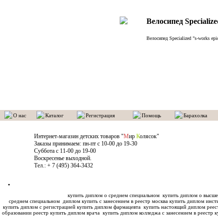
Велосипед Specialize
Велосипед Specialized "s-works epic
О нас
Каталог
Регистрация
Помощь
Барахолка
Интернет-магазин детских товаров "
М
ир
К
олясок"
Заказы принимаем: пн-пт с 10-00 до 19-30
Суббота с 11-00 до 19-00
Воскресенье выходной.
Тел.: + 7 (495) 364-3432
купить диплом о среднем специальном
купить диплом о высше
среднем специальном
диплом купить с занесением в реестр москва купить диплом инс
купить диплом с регистрацией купить диплом фармацевта
купить настоящий диплом реес
образовании реестр купить диплом врача
купить диплом колледжа с занесением в реестр к