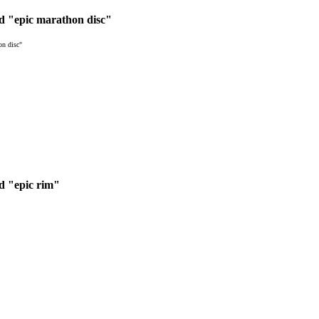
d "epic marathon disc"
on disc"
d "epic rim"