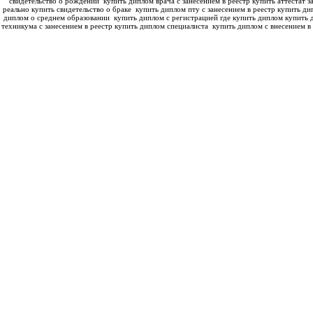
свидетельство о рождении
купить диплом врача с занесением в реестр купить аттестат з
реально купить свидетельство о браке
купить диплом пту с занесением в реестр купить ди
диплом о среднем образовании
купить диплом с регистрацией где купить диплом
купить 
техникума с занесением в реестр купить диплом специалиста
купить диплом с внесением в 