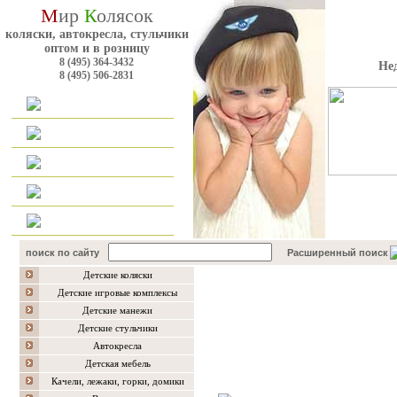
М
ир
К
олясок
коляски, автокресла, стульчики
оптом и в розницу
8 (495) 364-3432
Не
8 (495) 506-2831
Главная
Каталог
Оплата и доставка
Для оптовиков
Контакты
поиск по сайту
Расширенный поиск
Детские коляски
Каталог товаров
Детские игровые комплексы
Детские манежи
Детские стульчики
Автокресла
Детская мебель
Качели, лежаки, горки, домики