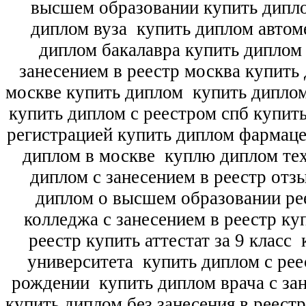
высшем образовании купить дипл
диплом вуза
купить диплом автоме
диплом бакалавра купить диплом
занесением в реестр москва купить
москве купить диплом
купить диплом
купить диплом с реестром спб купит
регистрацией купить диплом фармац
диплом в москве
куплю диплом тех
диплом с занесением в реестр отз
диплом о высшем образовании ре
колледжа с занесением в реестр ку
реестр купить аттестат за 9 класс
к
университета
купить диплом с рее
рождении
купить диплом врача с зан
купить диплом без занесения в реест