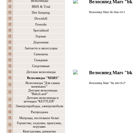
Велосипеды
Велосипед Mars "bk 
BMX & Trial
Велосипед Mars bk blue-14-1
Dirt Jumping
Downhill
Freeride
Specialized
Горные
Дорожные
Запчасти и аксессуары
Самокаты
Складные
Спортивные
Детские велосипеды
Велосипед Mars "bk 
Велосипеды "MARS"
Велосипеды "Для самых
Велосипед Mars "bk red-14-2"
маленьких"
Детские велосипеды
"BabyLand"
Детские велосипеды и
кетткары "KETTLER"
Электроприборы, электромобили
Распродажа
Матрацы, постельное бельё.
Горшочки, ходунки, прыгунки,
игрушки
Кенгурушки, рюкзачки