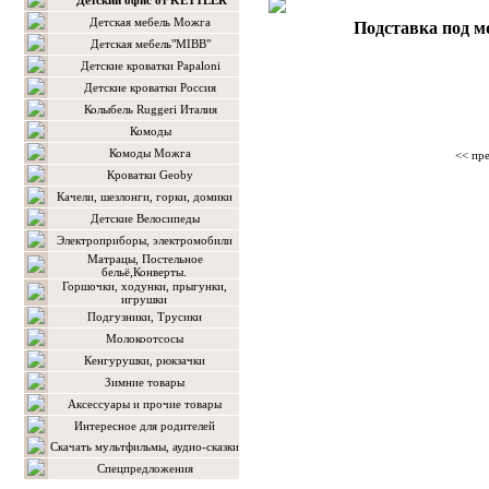
Детский офис от KETTLER
Детская мебель Можга
Подставка под мо
Детская мебель"MIBB"
Детские кроватки Papaloni
Детские кроватки Россия
Колыбель Ruggeri Италия
Комоды
Комоды Можга
<< пр
Кроватки Geoby
Качели, шезлонги, горки, домики
Детские Велосипеды
Электроприборы, электромобили
Матрацы, Постельное
бельё,Конверты.
Горшочки, ходунки, прыгунки,
игрушки
Подгузники, Трусики
Молокоотсосы
Кенгурушки, рюкзачки
Зимние товары
Аксессуары и прочие товары
Интересное для родителей
Скачать мультфильмы, аудио-сказки
Спецпредложения