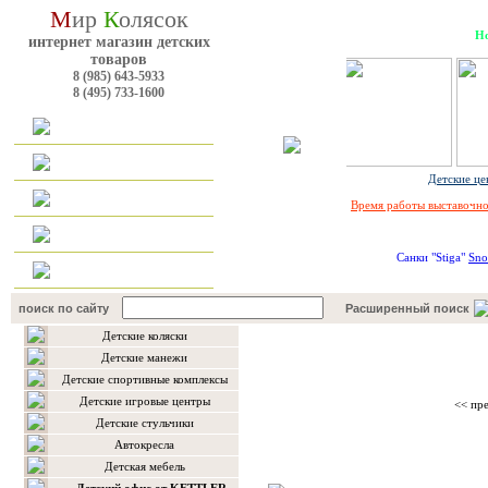
М
ир
К
олясок
Но
интернет магазин детских
товаров
8 (985) 643-5933
8 (495) 733-1600
Главная
Каталог
Детские це
Оплата и доставка
Время работы выставочног
Наш форум
Cанки "Stiga"
Sno
Контакты
поиск по сайту
Расширенный поиск
Детские коляски
Каталог товаров
Детские манежи
Детские спортивные комплексы
Детские игровые центры
<< пр
Детские стульчики
Автокресла
Детская мебель