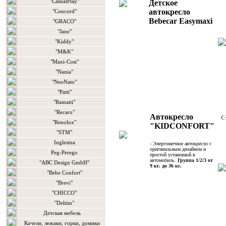
"CasualPlay"
Детское
автокресло
"Concord"
Bebecar Easymaxi
"GRACO"
"Jane"
"Kiddy"
"M&K"
"Maxi-Cosi"
"Nania"
"NeoNato"
"Patti"
"Ramatti"
"Recaro"
Автокресло
С
"Renolux"
"KIDCONFORT"
"STM"
Inglesina
- Энергомичное автокресло с
оригинальным дизайном и
Peg-Perego
простой установкой в
автомобиль.
Группа 1/2/3 от
"ABC Design GmbH"
9 кг. до 36 кг.
"Bebe Confort"
"Brevi"
"CHICCO"
"Deltim"
Детская мебель
Качели, лежаки, горки, домики