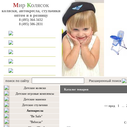
М
ир
К
олясок
коляски, автокресла, стульчики
оптом и в розницу
8 (495) 364-3432
8 (495) 506-2831
Главная
Каталог
Оплата и доставка
Для оптовиков
Контакты
поиск по сайту
Расширенный поиск
Детские коляски
Каталог товаров
Детские игровые комплексы
Детские манежи
Детские стульчики
<< пред
1
...
Автокресла
"Be Safe"
"Bebecar"
С