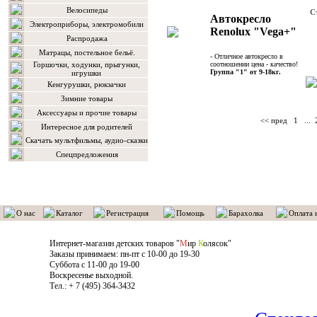
Велосипеды
С
Автокресло
Электроприборы, электромобили
Renolux "Vega+"
Распродажа
Матрацы, постельное бельё.
- Отличное автокресло в
Горшочки, ходунки, прыгунки,
соотношении цена - качество!
Группа "1" от 9-18кг.
игрушки
Кенгурушки, рюкзачки
Зимние товары
Аксессуары и прочие товары
<< пред
1
...
Интересное для родителей
Скачать мультфильмы, аудио-сказки
Спецпредложения
О нас
Каталог
Регистрация
Помощь
Барахолка
Оплата 
Интернет-магазин детских товаров "
М
ир
К
олясок"
Заказы принимаем: пн-пт с 10-00 до 19-30
Суббота с 11-00 до 19-00
Воскресенье выходной.
Тел.: + 7 (495) 364-3432