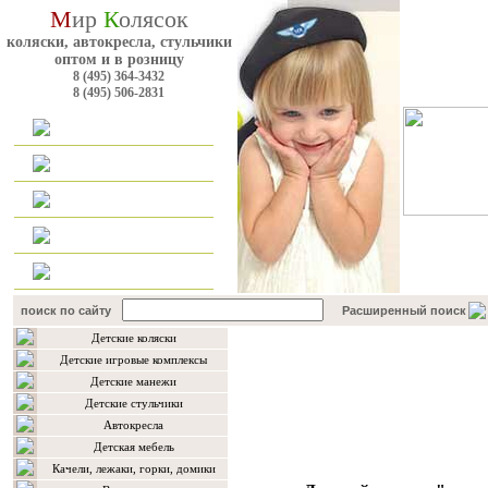
М
ир
К
олясок
коляски, автокресла, стульчики
оптом и в розницу
8 (495) 364-3432
8 (495) 506-2831
Главная
Каталог
Оплата и доставка
Для оптовиков
Контакты
поиск по сайту
Расширенный поиск
Детские коляски
Каталог товаров
Детские игровые комплексы
Детские манежи
Детские стульчики
Автокресла
Детская мебель
Качели, лежаки, горки, домики