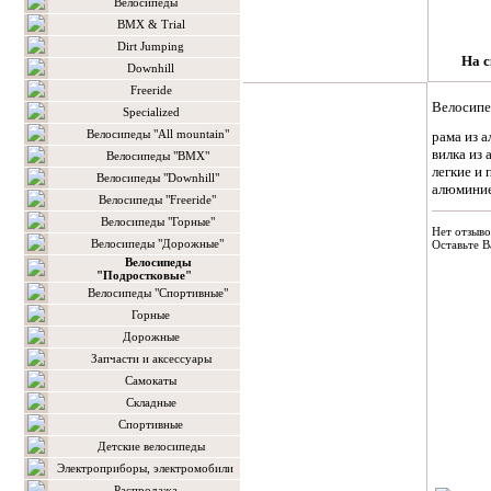
Велосипеды
BMX & Trial
Dirt Jumping
На с
Downhill
Freeride
Велосипед
Specialized
Велосипеды "All mountain"
рама из 
вилка из
Велосипеды "BMX"
легкие и
Велосипеды "Downhill"
алюминие
Велосипеды "Freeride"
Велосипеды "Горные"
Нет отзыво
Велосипеды "Дорожные"
Оставьте В
Велосипеды
"Подростковые"
Велосипеды "Спортивные"
Горные
Дорожные
Запчасти и аксессуары
Самокаты
Складные
Спортивные
Детские велосипеды
Электроприборы, электромобили
Распродажа