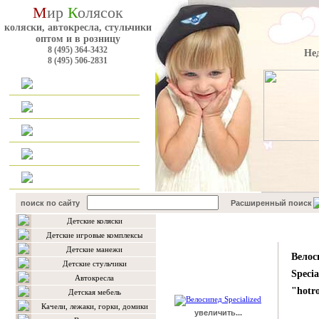
М
ир
К
олясок
коляски, автокресла, стульчики
оптом и в розницу
8 (495) 364-3432
Не
8 (495) 506-2831
Главная
Каталог
Оплата и доставка
Для оптовиков
Контакты
поиск по сайту
Расширенный поиск
Детские коляски
Подробнее о товаре
Детские игровые комплексы
Детские манежи
Велос
Детские стульчики
Specia
Автокресла
"hotro
Детская мебель
Качели, лежаки, горки, домики
увеличить...