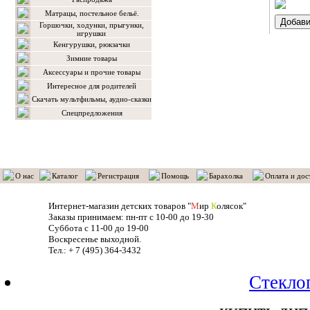
Матрацы, постельное бельё.
Горшочки, ходунки, прыгунки,
игрушки
Кенгурушки, рюкзачки
Зимние товары
Аксессуары и прочие товары
Интересное для родителей
Скачать мультфильмы, аудио-сказки
Спецпредложения
О нас
Каталог
Регистрация
Помощь
Барахолка
Оплата и дос
Интернет-магазин детских товаров "
М
ир
К
олясок"
Заказы принимаем: пн-пт с 10-00 до 19-30
Суббота с 11-00 до 19-00
Воскресенье выходной.
Тел.: + 7 (495) 364-3432
Стекло