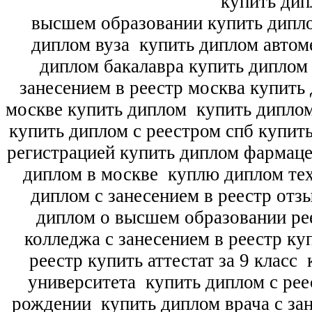
купить дип
высшем образовании купить дипл
диплом вуза
купить диплом автоме
диплом бакалавра купить диплом
занесением в реестр москва купить
москве купить диплом
купить диплом
купить диплом с реестром спб купит
регистрацией купить диплом фармац
диплом в москве
куплю диплом тех
диплом с занесением в реестр отз
диплом о высшем образовании ре
колледжа с занесением в реестр ку
реестр купить аттестат за 9 класс
к
университета
купить диплом с рее
рождении
купить диплом врача с зан