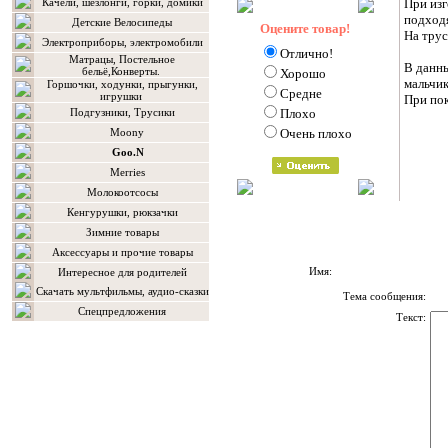
Качели, шезлонги, горки, домики
При изг
подход
Детские Велосипеды
Оцените товар!
На тру
Электроприборы, электромобили
Отлично!
Матрацы, Постельное
В данны
бельё,Конверты.
Хорошо
мальчи
Горшочки, ходунки, прыгунки,
Средне
игрушки
При пок
Подгузники, Трусики
Плохо
Moony
Очень плохо
Goo.N
Мerries
Молокоотсосы
Кенгурушки, рюкзачки
Зимние товары
Аксессуары и прочие товары
Имя:
Интересное для родителей
Скачать мультфильмы, аудио-сказки
Тема сообщения:
Спецпредложения
Текст: