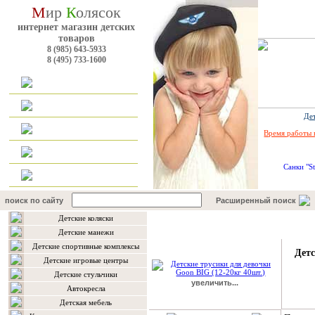
М
ир
К
олясок
интернет магазин детских
товаров
8 (985) 643-5933
8 (495) 733-1600
Главная
Каталог
Дет
Оплата и доставка
Время работы 
Наш форум
Cанки "St
Контакты
поиск по сайту
Расширенный поиск
Детские коляски
Подробнее о товаре
Детские манежи
Детские спортивные комплексы
Детс
Детские игровые центры
Детские стульчики
увеличить...
Автокресла
Детская мебель