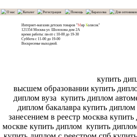
О нас
Каталог
Регистрация
Помощь
Барахолка
Для оптовиков
Интернет-магазин детских товаров "
М
ир
К
олясок"
121354 Москва ул. Шолохова дом 2А
время работы: пн-пт с 10-00 до 19-30
Суббота с 11-00 до 19-00
Воскресенье выходной.
купить дип
высшем образовании купить дипл
диплом вуза
купить диплом автоме
диплом бакалавра купить диплом
занесением в реестр москва купить
москве купить диплом
купить диплом
купить диплом с реестром спб купит