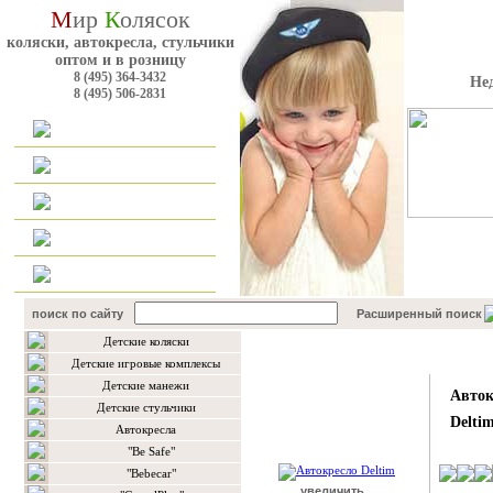
М
ир
К
олясок
коляски, автокресла, стульчики
оптом и в розницу
8 (495) 364-3432
Не
8 (495) 506-2831
Главная
Каталог
Оплата и доставка
Для оптовиков
Контакты
поиск по сайту
Расширенный поиск
Детские коляски
Подробнее о товаре
Детские игровые комплексы
Детские манежи
Авток
Детские стульчики
Delti
Автокресла
"Be Safe"
"Bebecar"
увеличить...