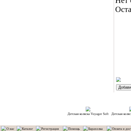
Нет 
Оста
С 
Детская коляска Voyager Soft
Детская коляс
О нас
Каталог
Регистрация
Помощь
Барахолка
Оплата и дос