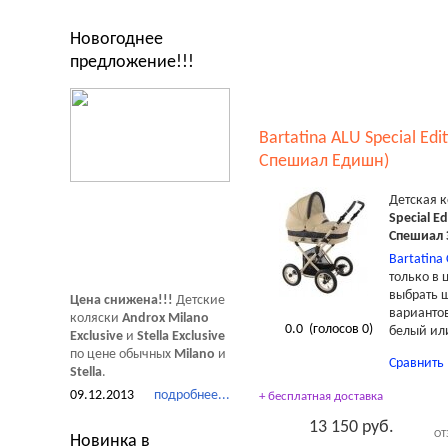
Новогоднее
предложение!!!
Bartatina ALU Special Ed
Спешиал Едишн)
Детская 
Special E
Спешиал
Bartatina 
только в 
выбрать ш
Цена снижена!!!
Детские
вариантов
коляски
Androx Milano
0.0
(голосов
0
)
белый ил
Exclusive
и
Stella Exclusive
по цене обычных
Milano
и
Сравнить
Stella
.
09.12.2013
подробнее...
+ бесплатная доставка
13 150 руб.
ОТ
Новинка в