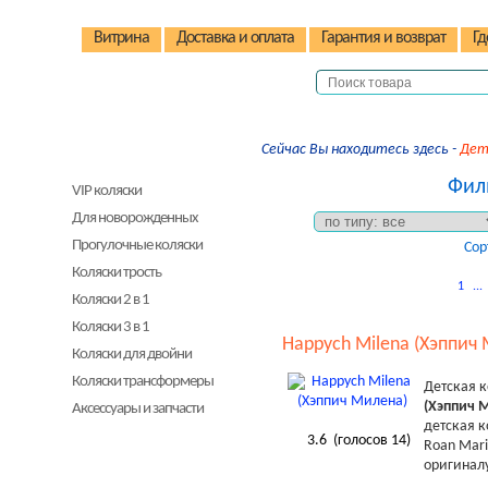
Витрина
Доставка и оплата
Гарантия и возврат
Гд
Сейчас Вы находитесь здесь -
Дет
Детские коляски
Филь
VIP коляски
Для новорожденных
Прогулочные коляски
Сор
Коляски трость
1
...
Коляски 2 в 1
Коляски 3 в 1
Happych Milena (Хэппич
Коляски для двойни
Коляски трансформеры
Детская 
(Хэппич 
Аксессуары и запчасти
детская к
Детские стульчики
3.6
(голосов
14
)
Roan Mari
оригиналу
Детские велосипеды