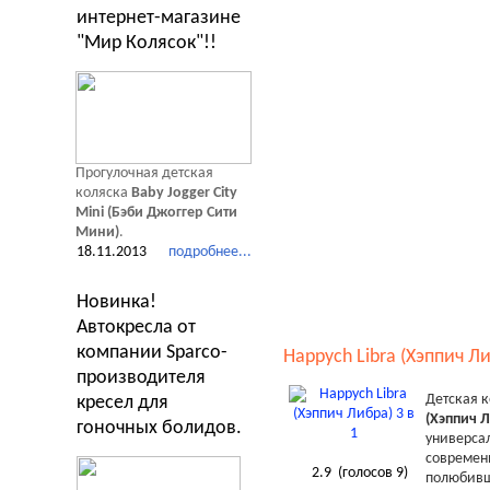
интернет-магазине
"Мир Колясок"!!
Прогулочная детская
коляска
Baby Jogger City
Mini (Бэби Джоггер Сити
Мини)
.
18.11.2013
подробнее...
Новинка!
Автокресла от
компании Sparco-
Happych Libra (Хэппич Ли
производителя
Детская 
кресел для
(Хэппич Л
гоночных болидов.
универсал
современ
2.9
(голосов
9
)
полюбивш