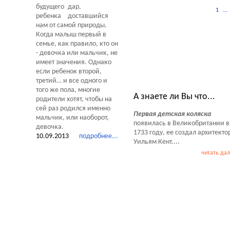
дар,
1
...
доставшийся
нам от самой природы.
Когда малыш первый в
семье, как правило, кто он
- девочка или мальчик, не
имеет значения. Однако
если ребенок второй,
Тесты Обзоры Советы
третий… и все одного и
того же пола, многие
А знаете ли Вы что...
родители хотят, чтобы на
сей раз родился именно
Первая детская коляска
мальчик, или наоборот,
появилась в Великобритании в
девочка.
1733 году, ее создал архитекто
10.09.2013
подробнее...
Уильям Кент....
читать да