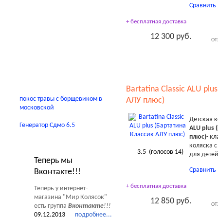
Сравнить
Автокресла
Детские домики
+ бесплатная доставка
Качели
12 300 руб.
ОТ
В помощь родителям
Bartatina Classic ALU pl
покос травы с борщевиком в
АЛУ плюс)
московской
Детская 
Генератор Сдмо 6.5
ALU plus 
плюс)
- к
Новости Мир Колясок
коляска 
3.5
(голосов
14
)
для детей
Теперь мы
Сравнить
Вконтакте!!!
+ бесплатная доставка
Теперь у интернет-
магазина "Мир Колясок"
12 850 руб.
ОТ
есть группа
Вконтакте
!!!
09.12.2013
подробнее...