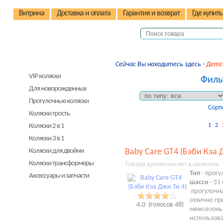
Витрина
Доставка и оплата
Гарантия и возврат
Где купить
Детские коляски
Сейчас Вы находитесь здесь -
Детс
VIP коляски
Филь
Для новорожденных
Прогулочные коляски
Сорт
Коляски трость
Коляски 2 в 1
1
2
Коляски 3 в 1
Baby Care GT4 (Бэби Кэа 
Коляски для двойни
Коляски трансформеры
Товара временно нет в наличии
Тип
- прогу
Аксессуары и запчасти
шасси
- 51
Детские стульчики
прогулочна
отлично пр
Детские велосипеды
4.0
(голосов
48
)
межсезонь
использова
Автокресла