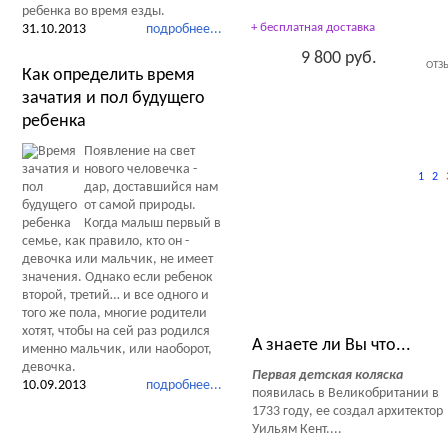
ребенка во время езды.
+ бесплатная доставка
31.10.2013
подробнее...
9 800 руб.
ОТЗ
Как определить время
зачатия и пол будущего
ребенка
Появление на свет
нового человечка -
1
2
дар, доставшийся нам
от самой природы.
Когда малыш первый в
семье, как правило, кто он -
девочка или мальчик, не имеет
значения. Однако если ребенок
второй, третий… и все одного и
Тесты Обзоры Советы
того же пола, многие родители
хотят, чтобы на сей раз родился
А знаете ли Вы что...
именно мальчик, или наоборот,
девочка.
Первая детская коляска
10.09.2013
подробнее...
появилась в Великобритании в
1733 году, ее создал архитектор
Уильям Кент....