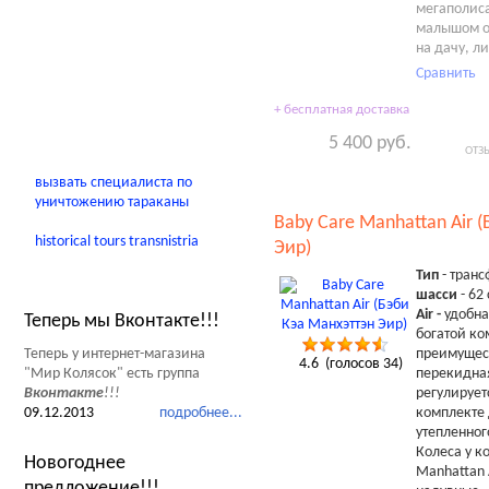
мегаполиса
Детские домики
малышом от
на дачу, л
Качели
Сравнить
В помощь родителям
+ бесплатная доставка
5 400 руб.
ОТЗ
вызвать специалиста по
уничтожению тараканы
Baby Care Manhattan Air 
historical tours transnistria
Эир)
Тип
- тран
Новости Мир Колясок
шасси
- 62
Air -
удобна
Теперь мы Вконтакте!!!
богатой к
Теперь у интернет-магазина
преимущес
4.6
(голосов
34
)
"Мир Колясок" есть группа
перекидная
Вконтакте
!!!
регулирует
09.12.2013
подробнее...
комплекте
утепленног
Колеса у к
Новогоднее
Manhattan 
предложение!!!