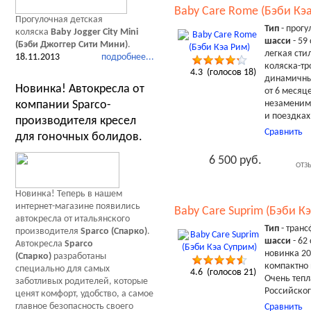
Baby Care Rome (Бэби Кэ
Прогулочная детская
Тип
- прогу
коляска
Baby Jogger City Mini
шасси
- 59
(Бэби Джоггер Сити Мини)
.
легкая сти
18.11.2013
подробнее...
коляска-тр
4.3
(голосов
18
)
динамичны
Новинка! Автокресла от
от 6 месяц
незаменима
компании Sparco-
и поездках
производителя кресел
Сравнить
для гоночных болидов.
6 500 руб.
ОТЗ
Новинка! Теперь в нашем
интернет-магазине появились
Baby Care Suprim (Бэби К
автокресла от итальянского
Тип
- тран
производителя
Sparco (Спарко)
.
шасси
- 62
Автокресла
Sparco
новинка 20
(Спарко)
разработаны
компактно 
специально для самых
4.6
(голосов
21
)
Очень тепл
заботливых родителей, которые
Российског
ценят комфорт, удобство, а самое
главное безопасность своего
Сравнить