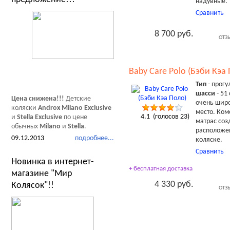
надувные.
Сравнить
8 700 руб.
ОТЗ
Baby Care Polo (Бэби Кэа
Тип
- прогу
шасси
- 51
Цена снижена!!!
Детские
очень широ
коляски
Androx Milano Exclusive
место. Ком
4.1
(голосов
23
)
и
Stella Exclusive
по цене
матрас соз
обычных
Milano
и
Stella
.
расположе
09.12.2013
подробнее...
коляске.
Сравнить
Новинка в интернет-
+ бесплатная доставка
магазине "Мир
4 330 руб.
Колясок"!!
ОТЗ