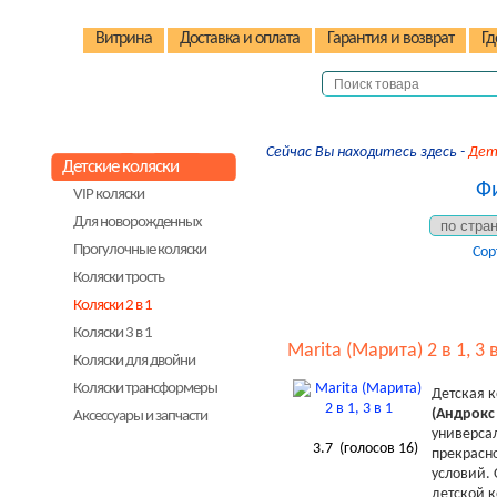
Витрина
Доставка и оплата
Гарантия и возврат
Гд
Сейчас Вы находитесь здесь -
Дет
Детские коляски
Фи
VIP коляски
Для новорожденных
Прогулочные коляски
Сор
Коляски трость
Коляски 2 в 1
Коляски 3 в 1
Marita (Марита) 2 в 1, 3 
Коляски для двойни
Коляски трансформеры
Детская 
(Андрокс 
Аксессуары и запчасти
универсал
Детские стульчики
3.7
(голосов
16
)
прекрасн
условий. 
Детские велосипеды
детской к