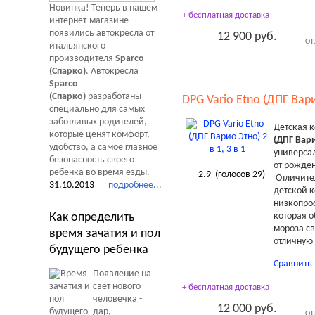
Новинка! Теперь в нашем
+ бесплатная доставка
интернет-магазине
появились автокресла от
12 900 руб.
ОТ
итальянского
производителя
Sparco
(Спарко)
. Автокресла
Sparco
(Спарко)
разработаны
DPG Vario Etno (ДПГ Варио
специально для самых
заботливых родителей,
Детская 
которые ценят комфорт,
(ДПГ Вар
удобство, а самое главное
универсал
безопасность своего
от рожден
ребенка во время езды.
2.9
(голосов
29
)
Отличите
31.10.2013
подробнее...
детской к
низкопро
которая 
Как определить
мороза с
время зачатия и пол
отличную
будущего ребенка
Сравнить
Появление на
свет нового
+ бесплатная доставка
человечка -
12 000 руб.
дар,
ОТ