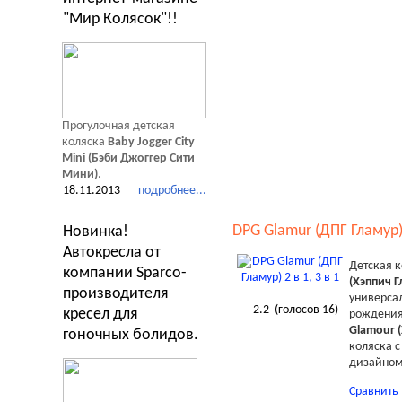
"Мир Колясок"!!
Прогулочная детская
коляска
Baby Jogger City
Mini (Бэби Джоггер Сити
Мини)
.
18.11.2013
подробнее...
DPG Glamur (ДПГ Гламур) 2
Новинка!
Автокресла от
Детская 
компании Sparco-
(Хэппич Г
производителя
универсал
2.2
(голосов
16
)
кресел для
рождения 
Glamour 
гоночных болидов.
коляска 
дизайном
Сравнить