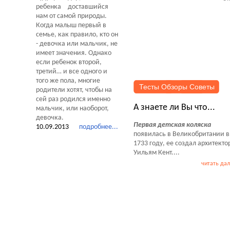
доставшийся
нам от самой природы.
Когда малыш первый в
семье, как правило, кто он
- девочка или мальчик, не
имеет значения. Однако
если ребенок второй,
третий… и все одного и
того же пола, многие
Тесты Обзоры Советы
родители хотят, чтобы на
сей раз родился именно
А знаете ли Вы что...
мальчик, или наоборот,
девочка.
Первая детская коляска
10.09.2013
подробнее...
появилась в Великобритании в
1733 году, ее создал архитекто
Уильям Кент....
читать да