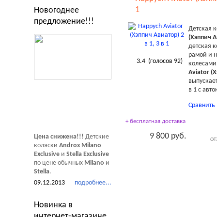
1
Новогоднее
предложение!!!
Детская 
(Хэппич А
детская к
рамой и 
3.4
(голосов
92
)
колесами
Aviator (
выпускаетс
в 1 с авт
Сравнить
+ бесплатная доставка
9 800 руб.
Цена снижена!!!
Детские
ОТ
коляски
Androx Milano
Exclusive
и
Stella Exclusive
по цене обычных
Milano
и
Stella
.
09.12.2013
подробнее...
Новинка в
интернет-магазине