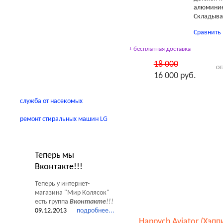
Автокресла
алюминиев
Складыва
Детские домики
Сравнить
Качели
+ бесплатная доставка
В помощь родителям
18 000
ОТ
16 000 руб.
служба от насекомых
ремонт стиральных машин LG
Новости Мир Колясок
Теперь мы
Вконтакте!!!
Теперь у интернет-
магазина "Мир Колясок"
есть группа
Вконтакте
!!!
09.12.2013
подробнее...
Happych Aviator (Хэппи