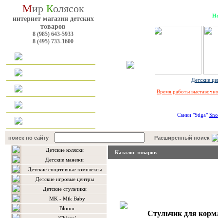
М
ир
К
олясок
Но
интернет магазин детских
товаров
8 (985) 643-5933
8 (495) 733-1600
Главная
Каталог
Детские це
Оплата и доставка
Время работы выставочног
Наш форум
Cанки "Stiga"
Sno
Контакты
поиск по сайту
Расширенный поиск
Детские коляски
Каталог товаров
Детские манежи
Детские спортивные комплексы
Детские игровые центры
Детские стульчики
MK - Mik Baby
Bloom
Стульчик для корм