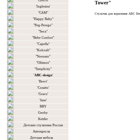
'Chicco'
Tower"
'Inglesina'
"САМ"
Стульчик для кормления ABC De
"Happy Baby"
"Peg-Perego"
"Seca"
"Bebe Confort"
"Capella"
"Kolcraft"
"Neonato"
"Oltimos"
"Simplicity"
'ABC-design'
'Brevi'
'Cosatto'
'Graco'
'Jane'
BBY
Geoby
Kettler
Детские стульчики Россия
Автокресла
Детская мебель