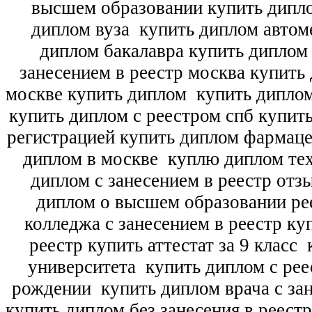
высшем образовании купить дипл
диплом вуза
купить диплом автоме
диплом бакалавра купить диплом
занесением в реестр москва купить
москве купить диплом
купить диплом
купить диплом с реестром спб купит
регистрацией купить диплом фармац
диплом в москве
куплю диплом тех
диплом с занесением в реестр отз
диплом о высшем образовании ре
колледжа с занесением в реестр ку
реестр купить аттестат за 9 класс
к
университета
купить диплом с рее
рождении
купить диплом врача с зан
купить диплом без занесения в реест