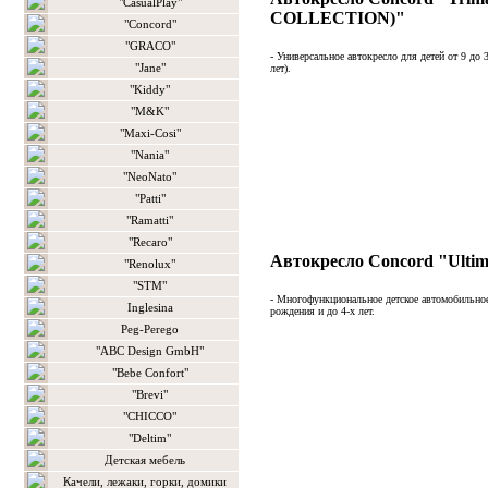
"CasualPlay"
COLLECTION)"
"Concord"
"GRACO"
- Универсальное автокресло для детей от 9 до 3
"Jane"
лет).
"Kiddy"
"M&K"
"Maxi-Cosi"
"Nania"
"NeoNato"
"Patti"
"Ramatti"
"Recaro"
Автокресло Concord "Ultima
"Renolux"
"STM"
- Многофункциональное детское автомобильное
Inglesina
рождения и до 4-х лет.
Peg-Perego
"ABC Design GmbH"
"Bebe Confort"
"Brevi"
"CHICCO"
"Deltim"
Детская мебель
Качели, лежаки, горки, домики