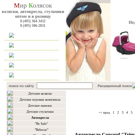
М
ир
К
олясок
коляски, автокресла, стульчики
оптом и в розницу
8 (495) 364-3432
Не
8 (495) 506-2831
Главная
Каталог
Оплата и доставка
Для оптовиков
Контакты
поиск по сайту
Расширенный поиск
Детские коляски
Каталог товаров
Детские игровые комплексы
Детские манежи
Детские стульчики
<< пред
1
2
3
4
5
Автокресла
"Be Safe"
"Bebecar"
Автокресло Concord "Tri